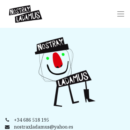
+34 686 518 195
nostraxladamus@yahoo.es